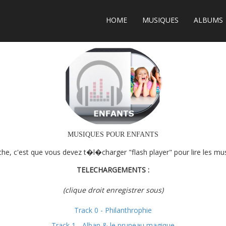
HOME
MUSIQUES
ALBUMS
MUSIQUES POUR ENFANTS
che, c'est que vous devez t�l�charger "flash player" pour lire les mus
TELECHARGEMENTS :
(clique droit enregistrer sous)
Track 0 - Philanthrophie
Track 1 - Alban & le pruneau magique